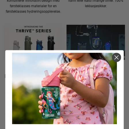
kombinerer innovativt design med
varm eller kald i mange timer. 100%
førsteklasses materialer for en
lekkasjesikker.
førsteklasses hydreringsopplevelse.
Nyheter
Nyheter
EDDY+ OG CHUTE MAG HAR
FUSION-SERIEN
BLITT THRIVE-SERIEN!
I 2022 introduserer vi vår mest
avanserte produktserie hittil. Etter
Hos oss i camelbak har vi samlet to
utallige prototyper har vi kommet
av våre mest populære flaskeserier
frem til en løsning som er mer
under én tydelig plattform: Thrive-
funksjonell og brukervennlig enn
serien. Det betyr at Eddy+ og Chute
noensinne.
Mag nå videreføres i et mer helhetlig
og oppdatert sortiment – med
samme funksjonelle DNA, men i en