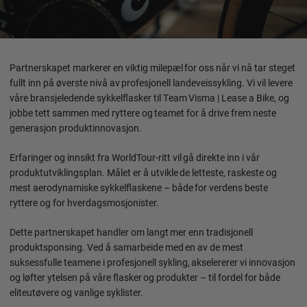
Partnerskapet markerer en viktig milepæl for oss når vi nå tar steget
fullt inn på øverste nivå av profesjonell landeveissykling. Vi vil levere
våre bransjeledende sykkelflasker til Team Visma | Lease a Bike, og
jobbe tett sammen med ryttere og teamet for å drive frem neste
generasjon produktinnovasjon.
Erfaringer og innsikt fra WorldTour-ritt vil gå direkte inn i vår
produktutviklingsplan. Målet er å utvikle de letteste, raskeste og
mest aerodynamiske sykkelflaskene – både for verdens beste
ryttere og for hverdagsmosjonister.
Dette partnerskapet handler om langt mer enn tradisjonell
produktsponsing. Ved å samarbeide med en av de mest
suksessfulle teamene i profesjonell sykling, akselererer vi innovasjon
og løfter ytelsen på våre flasker og produkter – til fordel for både
eliteutøvere og vanlige syklister.