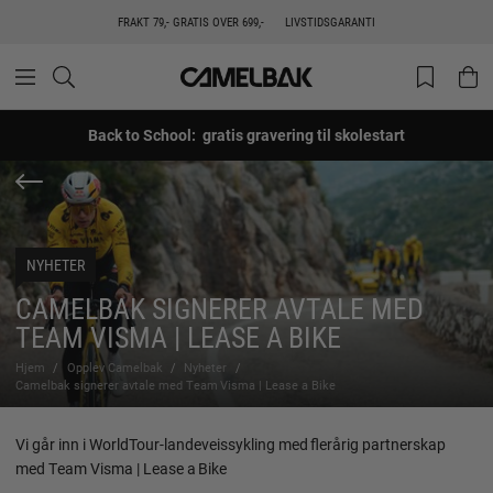
FRAKT 79,- GRATIS OVER 699,-
LIVSTIDSGARANTI
Back to School: gratis gravering til skolestart
NYHETER
CAMELBAK SIGNERER AVTALE MED
TEAM VISMA | LEASE A BIKE
Hjem
Opplev Camelbak
Nyheter
Camelbak signerer avtale med Team Visma | Lease a Bike
Vi går inn i WorldTour-landeveissykling med flerårig partnerskap
med Team Visma | Lease a Bike