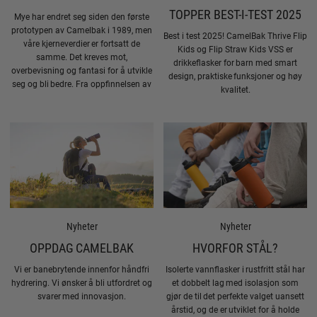
TOPPER BEST-I-TEST 2025
Mye har endret seg siden den første
prototypen av Camelbak i 1989, men
Best i test 2025! CamelBak Thrive Flip
våre kjerneverdier er fortsatt de
Kids og Flip Straw Kids VSS er
samme. Det kreves mot,
drikkeflasker for barn med smart
overbevisning og fantasi for å utvikle
design, praktiske funksjoner og høy
seg og bli bedre. Fra oppfinnelsen av
kvalitet.
den første CamelBak sekken til en
posisjon som verdens ledende
produsent av bærbare
drikkesystemer.
Nyheter
Nyheter
OPPDAG CAMELBAK
HVORFOR STÅL?
Vi er banebrytende innenfor håndfri
Isolerte vannflasker i rustfritt stål har
hydrering. Vi ønsker å bli utfordret og
et dobbelt lag med isolasjon som
svarer med innovasjon.
gjør de til det perfekte valget uansett
årstid, og de er utviklet for å holde