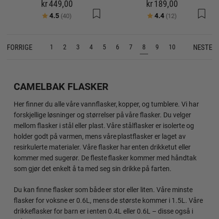
kr 449,00
kr 189,00
Karakter:
av 5 mulige
Karakter:
av 5 mulige
4.5
4.4
(40)
(12)
FORRIGE
NESTE
1
2
3
4
5
6
7
8
9
10
CAMELBAK FLASKER
Her finner du alle våre vannflasker, kopper, og tumblere. Vi har
forskjellige løsninger og størrelser på våre flasker. Du velger
mellom flasker i stål eller plast. Våre stålflasker er isolerte og
holder godt på varmen, mens våre plastflasker er laget av
resirkulerte materialer. Våre flasker har enten drikketut eller
kommer med sugerør. De fleste flasker kommer med håndtak
som gjør det enkelt å ta med seg sin drikke på farten.
Du kan finne flasker som både er stor eller liten. Våre minste
flasker for voksne er 0.6L, mens de største kommer i 1.5L. Våre
drikkeflasker for barn er i enten 0.4L eller 0.6L – disse også i