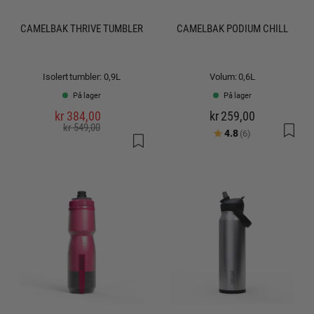
CAMELBAK THRIVE TUMBLER
CAMELBAK PODIUM CHILL
Isolert tumbler: 0,9L
Volum: 0,6L
På lager
På lager
kr 384,00
kr 259,00
kr 549,00
Karakter:
av 5 mulige
4.8
(6)