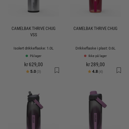
CAMELBAK THRIVE CHUG
CAMELBAK THRIVE CHUG
VSS
Isolert drikkeflaske: 1.0L
Drikkeflaske i plast: 0.6L
På lager
Ikke på lager
kr 629,00
kr 289,00
Karakter:
av 5 mulige
Karakter:
av 5 mulige
5.0
4.8
(3)
(4)