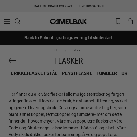
FRAKT 79,- GRATIS OVER 699,-
LIVSTIDSGARANTI
Back to School: gratis gravering til skolestart
Hjem
Flasker
FLASKER
DRIKKEFLASKE I STÅL
PLASTFLASKE
TUMBLER
DRIKK
Her finner du alle våre flasker i alle mulige størrelser og farger!
Vi lager flasker til forskjellige bruk, blant annet til trening, sykkel
og generell hverdagsbruk. Du vil også finne andre ting her, som
blant annet kopper, termokopper og tumblere - mer om dette
finner du i hovedmenyen. Våre mest populære flasker er våre
Eddy+ og Chutemags - disse kommer i både stål og plast. Våre
Eddy+ kids drikkeflasker for barn er også veldig populære.