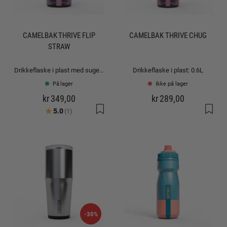
CAMELBAK THRIVE FLIP
CAMELBAK THRIVE CHUG
STRAW
Drikkeflaske i plast med sugerør: 1.0L
Drikkeflaske i plast: 0.6L
På lager
Ikke på lager
kr 349,00
kr 289,00
Karakter:
av 5 mulige
5.0
(1)
-30%