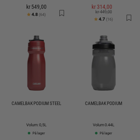
kr 549,00
kr 314,00
kr 449,00
Karakter:
av 5 mulige
4.8
(64)
Karakter:
av 5 mulige
4.7
(16)
CAMELBAK PODIUM STEEL
CAMELBAK PODIUM
Volum: 0,5L
Volum 0.44L
På lager
På lager