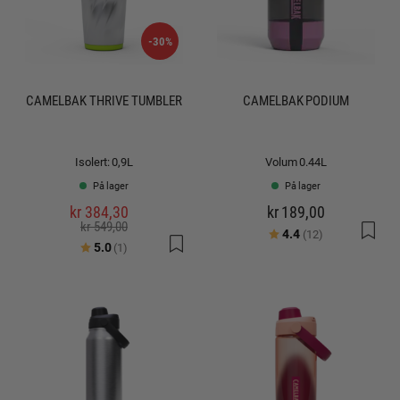
-30%
CAMELBAK THRIVE TUMBLER
CAMELBAK PODIUM
Isolert: 0,9L
Volum 0.44L
På lager
På lager
kr 384,30
kr 189,00
kr 549,00
Karakter:
av 5 mulige
4.4
(12)
Karakter:
av 5 mulige
5.0
(1)