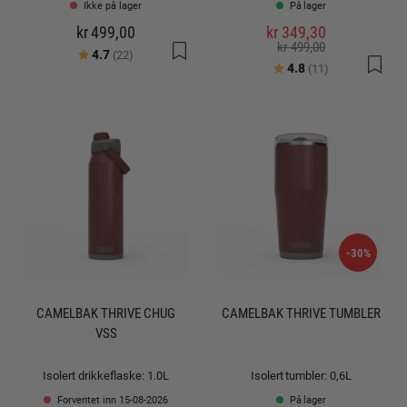
Ikke på lager
På lager
kr 499,00
kr 349,30
kr 499,00
Karakter:
av 5 mulige
4.7
(22)
Karakter:
av 5 mulige
4.8
(11)
-30%
CAMELBAK THRIVE CHUG
CAMELBAK THRIVE TUMBLER
VSS
Isolert drikkeflaske: 1.0L
Isolert tumbler: 0,6L
Forventet inn 15-08-2026
På lager