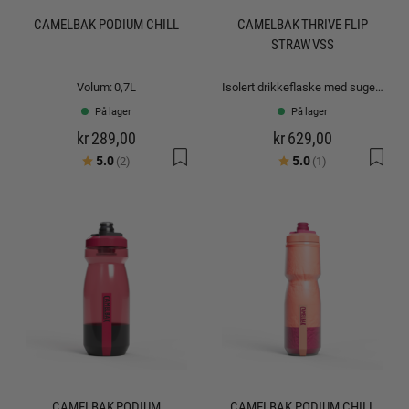
CAMELBAK PODIUM CHILL
CAMELBAK THRIVE FLIP
STRAW VSS
Volum: 0,7L
Isolert drikkeflaske med sugerør: 1.0L
På lager
På lager
kr 289,00
kr 629,00
Karakter:
av 5 mulige
Karakter:
av 5 mulige
5.0
5.0
(2)
(1)
CAMELBAK PODIUM
CAMELBAK PODIUM CHILL