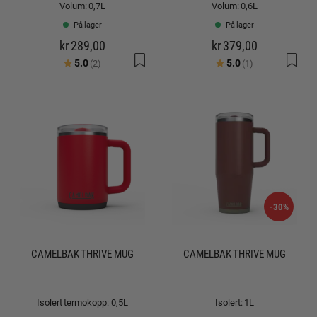
Volum: 0,7L
Volum: 0,6L
På lager
På lager
kr 289,00
kr 379,00
Karakter:
av 5 mulige
Karakter:
av 5 mulige
5.0
5.0
(2)
(1)
-30%
CAMELBAK THRIVE MUG
CAMELBAK THRIVE MUG
Isolert termokopp: 0,5L
Isolert: 1L