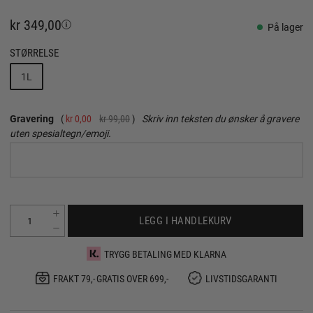
kr 349,00
På lager
STØRRELSE
1L
Gravering
kr 0,00
kr 99,00
Skriv inn teksten du ønsker å gravere
uten spesialtegn/emoji.
LEGG I HANDLEKURV
TRYGG BETALING MED KLARNA
FRAKT 79,- GRATIS OVER 699,-
LIVSTIDSGARANTI