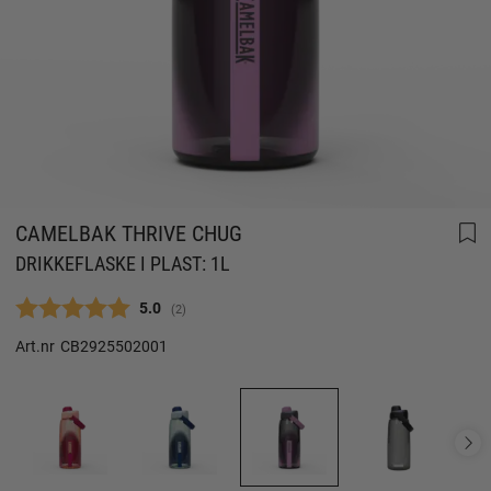
CAMELBAK THRIVE CHUG
DRIKKEFLASKE I PLAST: 1L
Gjennomsnittskarakter:
5.0
(
stemmer:
2
)
Art.nr
CB2925502001