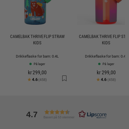
CAMELBAK THRIVE FLIP STRAW
CAMELBAK THRIVE FLIP ST
KIDS
KIDS
Drikkeflaske for barn: 0.4L
Drikkeflaske for barn: 0.4L
På lager
På lager
kr 299,00
kr 299,00
Karakter:
av 5 mulige
Karakter:
av 5 mu
4.6
4.6
(458)
(458)
4.7
Basert på 53 stemmer