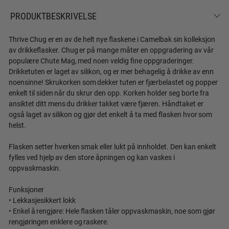
PRODUKTBESKRIVELSE
Thrive Chug er en av de helt nye flaskene i Camelbak sin kolleksjon
av drikkeflasker. Chug er på mange måter en oppgradering av vår
populære Chute Mag, med noen veldig fine oppgraderinger.
Drikketuten er laget av silikon, og er mer behagelig å drikke av enn
noensinne! Skrukorken som dekker tuten er fjærbelastet og popper
enkelt til siden når du skrur den opp. Korken holder seg borte fra
ansiktet ditt mens du drikker takket være fjæren. Håndtaket er
også laget av silikon og gjør det enkelt å ta med flasken hvor som
helst.
Flasken setter hverken smak eller lukt på innholdet. Den kan enkelt
fylles ved hjelp av den store åpningen og kan vaskes i
oppvaskmaskin.
Funksjoner
• Lekkasjesikkert lokk
• Enkel å rengjøre: Hele flasken tåler oppvaskmaskin, noe som gjør
rengjøringen enklere og raskere.