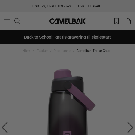
FRAKT 79,- GRATIS OVER 699,-
LIVSTIDSGARANTI
Back to School: gratis gravering til skolestart
Hjem
Flasker
Plastflaske
Camelbak Thrive Chug