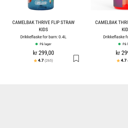
CAMELBAK THRIVE FLIP STRAW
CAMELBAK THRI
KIDS
KI
Drikkeflaske for barn: 0.4L
Drikkeflaske f
På lager
På 
kr 299,00
kr 29
Karakter:
av 5 mulige
Karakt
4.7
4.7
(265)