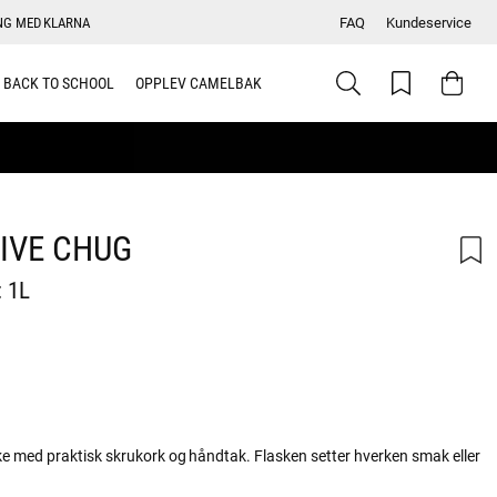
NG MED KLARNA
FAQ
Kundeservice
BACK TO SCHOOL
OPPLEV CAMELBAK
IVE CHUG
 1L
skarakter:
ske med praktisk skrukork og håndtak. Flasken setter hverken smak eller