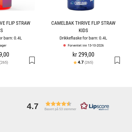
VE FLIP STRAW
CAMELBAK THRIVE FLIP STRAW
DS
KIDS
or barn: 0.4L
Drikkeflaske for barn: 0.4L
lager
Forventet inn 13-10-2026
9,00
kr 299,00
er:
av 5 mulige
Karakter:
av 5 mulige
4.7
(265)
(265)
4.7
Basert på 53 stemmer