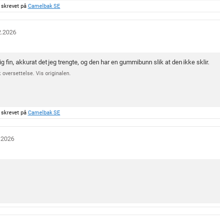
5
 skrevet på
Camelbak SE
m
u
l
2.2026
i
g
g fin, akkurat det jeg trengte, og den har en gummibunn slik at den ikke sklir.
e
 oversettelse. Vis originalen.
 skrevet på
Camelbak SE
.2026