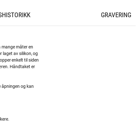
SHISTORIKK
GRAVERING
 på mange måter en
laget av silikon, og
pper enkelt til siden
jæren. Håndtaket er
re åpningen og kan
kere.