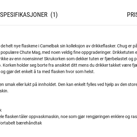
SPESIFIKASJONER
1
PRI
 de helt nye flaskene i Camelbak sin kolleksjon av drikkeflasker. Chug er
populære Chute Mag, med noen veldig fine oppgraderinger. Drikketuten er 
rikke av enn noensinne! Skrukorken som dekker tuten er fjærbelastet og po
. Korken holder seg borte fra ansiktet ditt mens du drikker takket være f
 og gjør det enkelt å ta med flasken hvor som helst.
en smak eller lukt på innholdet. Den kan enkelt fylles ved hjelp av den sto
skin.
k
Hele flasken tåler oppvaskmaskin, noe som gjør rengjøringen enklere og ras
fortabelt bærehåndtak