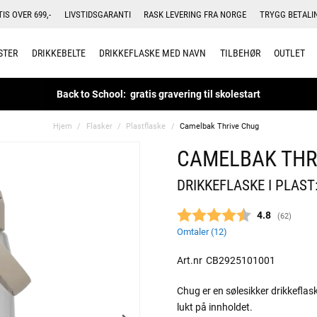
TIS OVER 699,-
LIVSTIDSGARANTI
RASK LEVERING FRA NORGE
TRYGG BETALI
STER
DRIKKEBELTE
DRIKKEFLASKE MED NAVN
TILBEHØR
OUTLET
Back to School: gratis gravering til skolestart
Hjem
Flasker
Plastflaske
Camelbak Thrive Chug
CAMELBAK THR
DRIKKEFLASKE I PLAST:
Gjennomsnitt
4.8
(
stemmer:
62
)
Omtaler (
12
)
Art.nr
CB2925101001
Chug er en sølesikker drikkefla
lukt på innholdet.