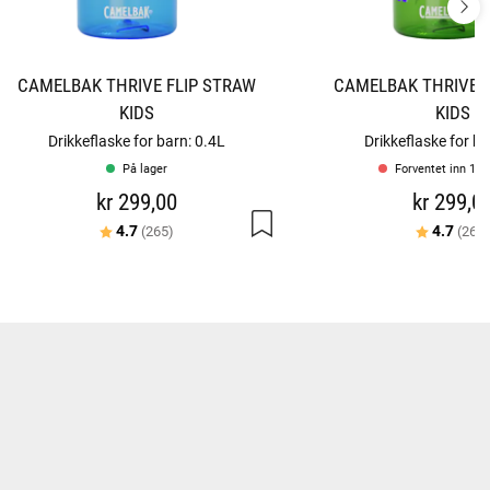
CAMELBAK THRIVE FLIP STRAW
CAMELBAK THRIVE F
KIDS
KIDS
Drikkeflaske for barn: 0.4L
Drikkeflaske for ba
På lager
Forventet inn 15-
kr 299,00
kr 299,0
Karakter:
av 5 mulige
Karakter:
4.7
4.7
(265)
(265