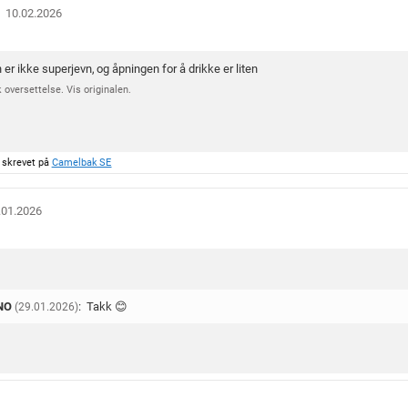
O
10.02.2026
m
t
a
er ikke superjevn, og åpningen for å drikke er liten
l
 oversettelse. Vis originalen.
e
d
a
t
o
 skrevet på
Camelbak SE
:
.01.2026
 NO
:
Takk 😊
(29.01.2026)