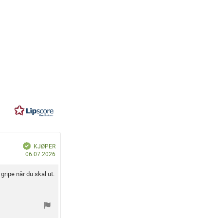
V
KJØPER
e
D
r
06.07.2026
i
a
f
i
t
s
gripe når du skal ut.
e
o
r
t
f
o
r
k
j