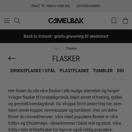
FRAKT 79,- GRATIS OVER 699,-
LIVSTIDSGARANTI
Back to School: gratis gravering til skolestart
Hjem
Flasker
FLASKER
DRIKKEFLASKE I STÅL
PLASTFLASKE
TUMBLER
DRIKK
Her finner du alle våre flasker i alle mulige størrelser og farger!
Vi lager flasker til forskjellige bruk, blant annet til trening, sykkel
og generell hverdagsbruk. Du vil også finne andre ting her, som
blant annet kopper, termokopper og tumblere - mer om dette
finner du i hovedmenyen. Våre mest populære flasker er våre
Eddy+ og Chutemags - disse kommer i både stål og plast. Våre
Eddy+ kids drikkeflasker for barn er også veldig populære.