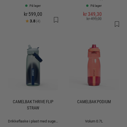
På lager
På lager
kr 599,00
kr 349,30
kr 499,00
Karakter:
av 5 mulige
3.8
(4)
CAMELBAK THRIVE FLIP
CAMELBAK PODIUM
STRAW
Drikkeflaske i plast med sugerør: 1.0L
Volum 0.7L