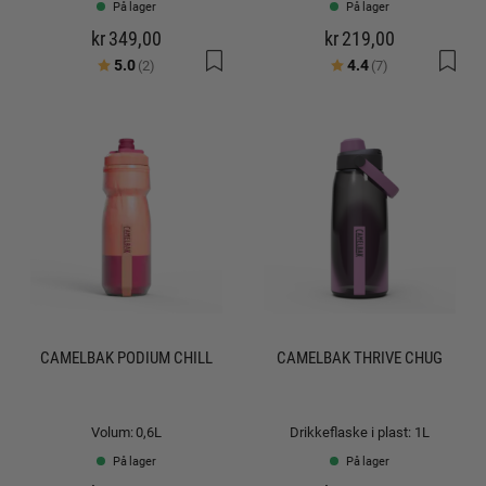
På lager
På lager
kr 349,00
kr 219,00
Karakter:
av 5 mulige
Karakter:
av 5 mulige
5.0
4.4
(2)
(7)
CAMELBAK PODIUM CHILL
CAMELBAK THRIVE CHUG
Volum: 0,6L
Drikkeflaske i plast: 1L
På lager
På lager