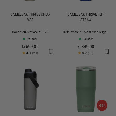
CAMELBAK THRIVE CHUG
CAMELBAK THRIVE FLIP
VSS
STRAW
Isolert drikkeflaske: 1.2L
Drikkeflaske i plast med sugerør: 1.0L
På lager
På lager
kr 699,00
kr 349,00
Karakter:
av 5 mulige
Karakter:
av 5 mulige
4.7
4.7
(23)
(18)
-30%