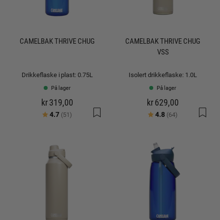
CAMELBAK THRIVE CHUG
CAMELBAK THRIVE CHUG
VSS
Drikkeflaske i plast: 0.75L
Isolert drikkeflaske: 1.0L
På lager
På lager
kr 319,00
kr 629,00
Karakter:
av 5 mulige
Karakter:
av 5 mulige
4.7
4.8
(51)
(64)