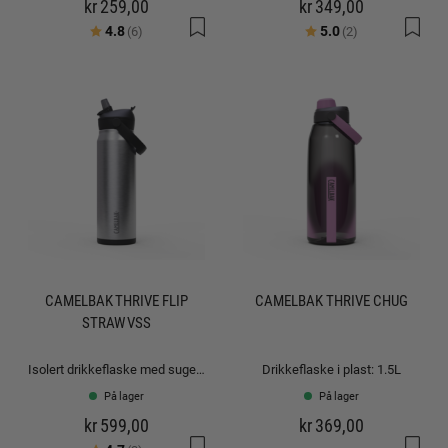
kr 259,00
kr 349,00
Karakter:
av 5 mulige
Karakter:
av 5 mulige
4.8
5.0
(6)
(2)
CAMELBAK THRIVE FLIP
CAMELBAK THRIVE CHUG
STRAW VSS
Isolert drikkeflaske med sugerør: 0.75L
Drikkeflaske i plast: 1.5L
På lager
På lager
kr 599,00
kr 369,00