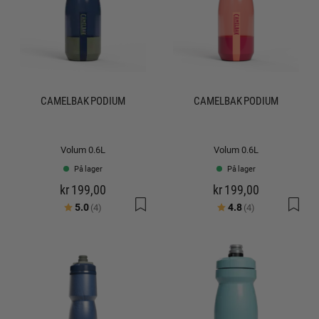
CAMELBAK PODIUM
CAMELBAK PODIUM
Volum 0.6L
Volum 0.6L
På lager
På lager
kr 199,00
kr 199,00
Karakter:
av 5 mulige
Karakter:
av 5 mulige
5.0
4.8
(4)
(4)