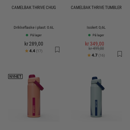
CAMELBAK THRIVE CHUG
CAMELBAK THRIVE TUMBLER
Drikkeflaske i plast: 0.6L
Isolert: 0,6L
På lager
På lager
kr 289,00
kr 349,00
kr 499,00
Karakter:
av 5 mulige
4.4
(17)
Karakter:
av 5 mulige
4.7
(16)