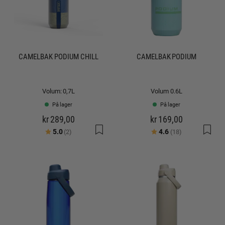
CAMELBAK PODIUM CHILL
CAMELBAK PODIUM
Volum: 0,7L
Volum 0.6L
På lager
På lager
kr 289,00
kr 169,00
Karakter:
av 5 mulige
Karakter:
av 5 mulige
5.0
4.6
(2)
(18)