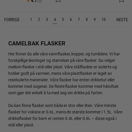
Karakter:
av 5 mulige
4.7
(3)
FORRIGE
NESTE
1
2
3
4
5
6
7
8
9
10
CAMELBAK FLASKER
Her finner du alle våre vannflasker, kopper, og tumblere. Vi har
forskjellige løsninger og størrelser på våre flasker. Du velger
mellom flasker i stål eller plast. Våre stålflasker er isolerte og
holder godt på varmen, mens våre plastflasker er laget av
resirkulerte materialer. Våre flasker har enten drikketut eller
kommer med sugerør. De fleste flasker kommer med håndtak
som gjør det enkelt å ta med seg sin drikke på farten.
Du kan finne flasker som både er stor eller liten. Våre minste
flasker for voksne er 0.6L, mens de største kommer i 1.5L. Våre
drikkeflasker for barn er i enten 0.4L eller 0.6L – disse også i
stål eller plast.