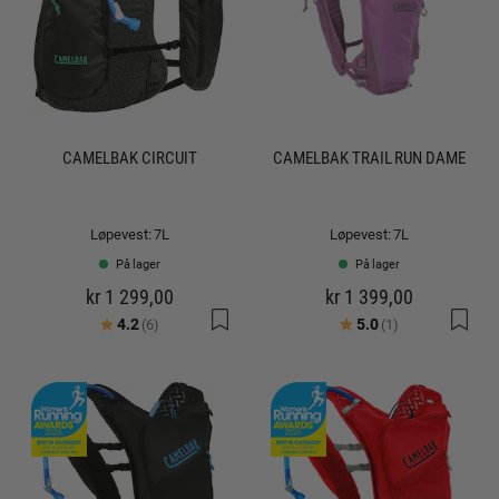
CAMELBAK CIRCUIT
CAMELBAK TRAIL RUN DAME
Løpevest: 7L
Løpevest: 7L
På lager
På lager
kr 1 299,00
kr 1 399,00
Karakter:
av 5 mulige
Karakter:
av 5 mulige
4.2
5.0
(6)
(1)