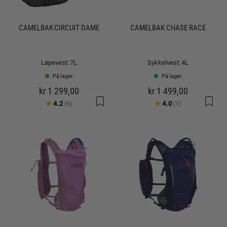
CAMELBAK CIRCUIT DAME
CAMELBAK CHASE RACE
Løpevest: 7L
Sykkelvest: 4L
På lager
På lager
kr 1 299,00
kr 1 499,00
Karakter:
av 5 mulige
Karakter:
av 5 mulige
4.2
4.0
(6)
(1)