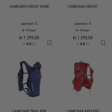
CAMELBAK CIRCUIT DAME
CAMELBAK CIRCUIT
Løpevest: 7L
Løpevest: 7L
På lager
På lager
kr 1 299,00
kr 1 299,00
Karakter:
av 5 mulige
Karakter:
av 5 mulige
4.5
4.0
(2)
(1)
CAMELBAK TRAIL RUN
CAMELBAK APEX PRO