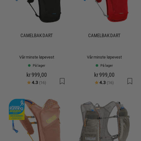
CAMELBAK DART
CAMELBAK DART
Vår minste løpevest
Vår minste løpevest
På lager
På lager
kr 999,00
kr 999,00
Karakter:
av 5 mulige
Karakter:
av 5 mulige
4.3
4.3
(16)
(16)