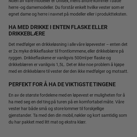
Noen av våre modeller er Unisex, mens andre kommer i både
herre -og damemodeller. Du forstår enkelt hvilke vester som er
egnet dame og herre i navnet på modeller eller i produktteksten.
HA MED DRIKKE I ENTEN FLASKE ELLER
DRIKKEBLÆRE
Det medfølger en drikkeløsning i alle våre løpevester – enten det
er 2x myke drikkeflasker til frontlommene, eller drikkeblære på
ryggen. Drikkeflaskene er vanligvis 500ml per flaske og
drikkeblæren er vanligvis 1,5L. Det er ikke noe problem å kjøpe
med en drikkeblære til vester der den ikke medfølger og motsatt.
PERFEKT FOR Å HA DE VIKTIGSTE TINGENE
En av de største fordelene med en løpevest er muligheten for å
ha med seg en del ting på turen på en komfortabel måte. Våre
vester har både små og store lommer til forskjellige
gjenstander. Ta med den din mobil, nøkler og kort samtidig som
du har pakket med litt mat og ekstra klær.