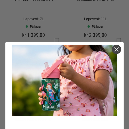
Løpevest: 7L
Løpevest: 11L
På lager
På lager
kr 1 399,00
kr 2 399,00
CAMELBAK APEX PRO
CAMELBAK DART