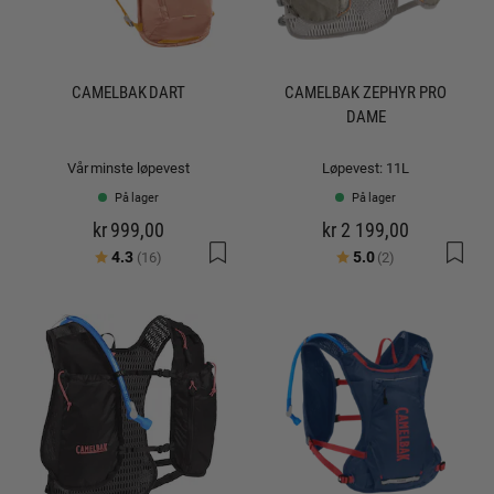
CAMELBAK DART
CAMELBAK ZEPHYR PRO
DAME
Vår minste løpevest
Løpevest: 11L
På lager
På lager
kr 999,00
kr 2 199,00
Karakter:
av 5 mulige
Karakter:
av 5 mulige
4.3
5.0
(16)
(2)