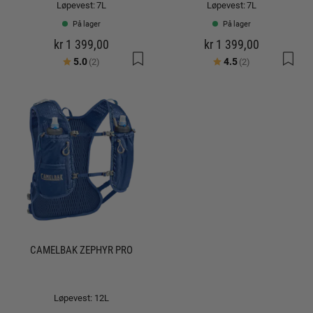
Løpevest: 7L
Løpevest: 7L
På lager
På lager
kr 1 399,00
kr 1 399,00
Karakter:
av 5 mulige
Karakter:
av 5 mulige
5.0
4.5
(2)
(2)
CAMELBAK ZEPHYR PRO
Løpevest: 12L