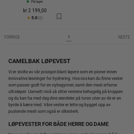
På lager
kr 2 199,00
Karakter:
av 5 mulige
5.0
(2)
FORRIGE
NESTE
1
CAMELBAK LØPEVEST
Vi er stolte av vår posisjon blant løpere som en pioner innen
innovative løsninger for hydrering. Hos oss kan du finne vester
som passer godt for en nybegynner, samt den mest erfarne
ultraløper. Uansett nivå så sitter vestene behagelig på kroppen
og du kan ha med deg dine eiendeler på turen uten av de er en
byrde å bære med. Våre vester er lette og bygget opp av
pustende mesh som også er slitesterk.
LØPEVESTER FOR BÅDE HERRE OG DAME