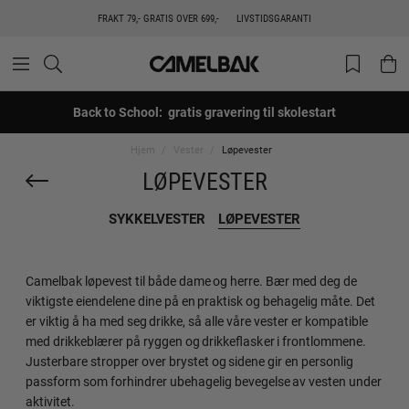
FRAKT 79,- GRATIS OVER 699,-
LIVSTIDSGARANTI
Back to School: gratis gravering til skolestart
Hjem
Vester
Løpevester
LØPEVESTER
SYKKELVESTER
LØPEVESTER
Camelbak løpevest til både dame og herre. Bær med deg de
viktigste eiendelene dine på en praktisk og behagelig måte. Det
er viktig å ha med seg drikke, så alle våre vester er kompatible
med drikkeblærer på ryggen og drikkeflasker i frontlommene.
Justerbare stropper over brystet og sidene gir en personlig
passform som forhindrer ubehagelig bevegelse av vesten under
aktivitet.