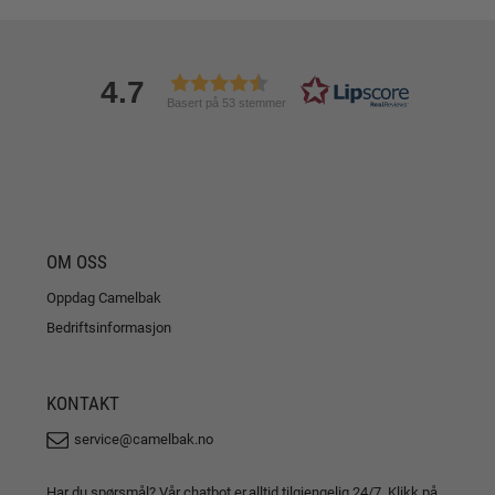
4.7
Basert på 53 stemmer
OM OSS
Oppdag Camelbak
Bedriftsinformasjon
KONTAKT
service@camelbak.no
Har du spørsmål? Vår chatbot er alltid tilgjengelig 24/7. Klikk på