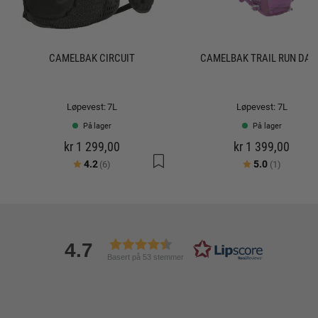
CAMELBAK CIRCUIT
CAMELBAK TRAIL RUN DA
Løpevest: 7L
Løpevest: 7L
På lager
På lager
kr 1 299,00
kr 1 399,00
Karakter:
av 5 mulige
Karakter:
av 5 mul
4.2
5.0
(6)
(1)
4.7
Basert på 53 stemmer