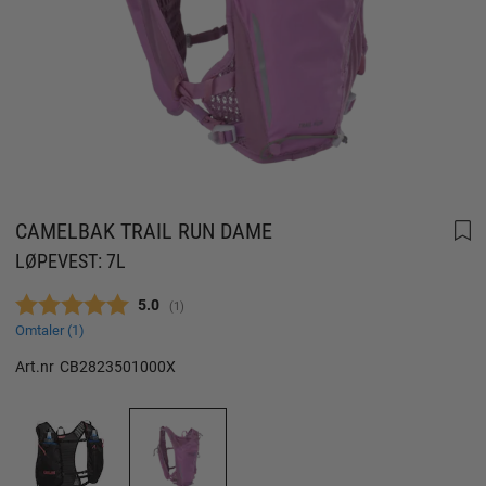
CAMELBAK TRAIL RUN DAME
LØPEVEST: 7L
Gjennomsnittskarakter:
5.0
(
stemmer:
1
)
Omtaler (
1
)
Art.nr
CB2823501000X