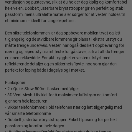
ventilasjon og pusteevne, slik at du holder deg kjølig og komfortabel
hele veien. Dobbelt justerbare bryststropper gir en perfekt og stabil
passform, mens ultralette materialer sørger for at vekten holdes til
et minimum – ideelt for lange løpeturer.
Den sikre telefonlommen lar deg oppbevare mobilen trygt og lett
tilgjengelig, og de utvidbare lommene gir plass til ekstra utstyr du
måtte trenge underveis. Vesten har også dedikert oppbevaring for
næring og løpeutstyr, samt feste for gåstaver, slik at alt du trenger
er innen rekkevidde. For økt trygghet er vesten utstyrt med
reflekterende detaljer og en sikkerhetsfløyte, noe som gjør den
perfekt for løping både i dagslys og i mørket.
Funksjoner
• 2 x Quick Stow 500ml flasker medfølger
• 3D Vent Mesh: Utviklet for å maksimere luftstrøm og komfort
gjennom hele løpeturen
• Sikker telefonlomme: Hold telefonen nær og lett tilgjengelig med
vår smarte telefonlomme
• Dobbelt justerbare bryststropper: Enkel tilpasning for perfekt
passform og komfort hele dagen
• Utvidbare lommer: Perfekt for ekstra utstyr du kan trenge