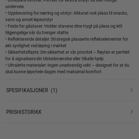
underveis
• Oppbevaring for næring og utstyr: Akkurat nok plass til snacks,
vann og annet løpeutstyr
• Feste for gåstaver: Holder stavene dine trygt på plass og lett
tilgjengelige når du trenger støtte
• Reflekterende detaljer: Strategisk plasserte reflekselementer for
økt synlighet ved løping i mørket
• Sikkerhetsfløyte: Din sikkerhet er vår prioritet – fløyten er perfekt
for å signalisere din tilstedeværelse eller tilkalle hjelp
• Ultralette materialer: Ingen unødvendig vekt – designet for at du
skal kunne løpe hele dagen med maksimal komfort
SPESIFIKASJONER
1
PRISHISTORIKK