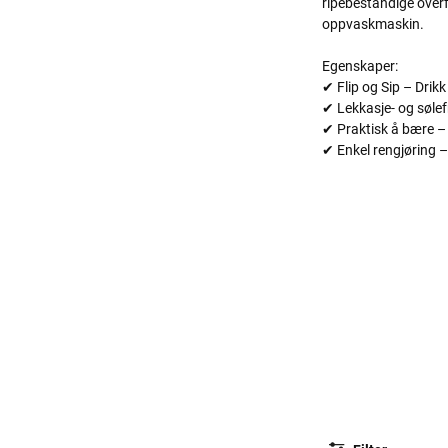
ripebestandige overfl
oppvaskmaskin.
Egenskaper:
✔ Flip og Sip – Drik
✔ Lekkasje- og sølefr
✔ Praktisk å bære –
✔ Enkel rengjøring –