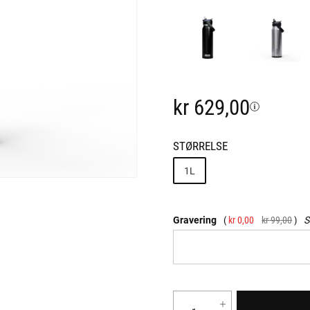
kr 629,00
STØRRELSE
1L
Gravering
kr 0,00
kr 99,00
S