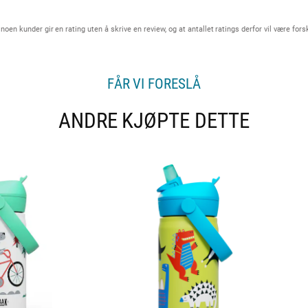
t
e
Vurdering
Bilder
n kunder gir en rating uten å skrive en review, og at antallet ratings derfor vil være forskj
r
:
4
.
FÅR VI FORESLÅ
5
a
ANDRE KJØPTE DETTE
v
5
m
u
l
i
g
e