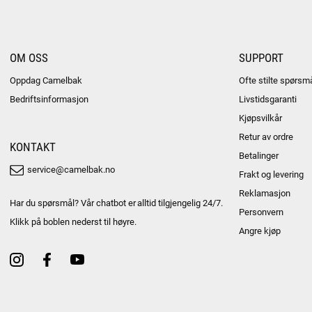
OM OSS
SUPPORT
Oppdag Camelbak
Ofte stilte spørsm
Bedriftsinformasjon
Livstidsgaranti
Kjøpsvilkår
Retur av ordre
KONTAKT
Betalinger
service@camelbak.no
Frakt og levering
Reklamasjon
Har du spørsmål? Vår chatbot er alltid tilgjengelig 24/7.
Personvern
Klikk på boblen nederst til høyre.
Angre kjøp