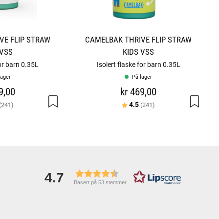
VE FLIP STRAW
CAMELBAK THRIVE FLIP STRAW
 VSS
KIDS VSS
for barn 0.35L
Isolert flaske for barn 0.35L
lager
På lager
9,00
kr 469,00
er:
av 5 mulige
Karakter:
av 5 mulige
4.5
(241)
(241)
4.7
Basert på 53 stemmer