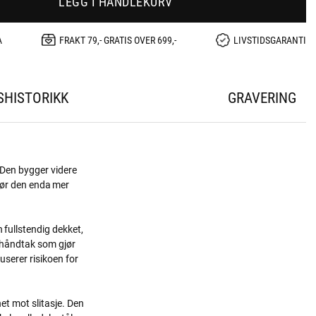
LEGG I HANDLEKURV
A
FRAKT 79,- GRATIS OVER 699,-
LIVSTIDSGARANTI
SHISTORIKK
GRAVERING
. Den bygger videre
ør den enda mer
 fullstendig dekket,
onhåndtak som gjør
userer risikoen for
et mot slitasje. Den