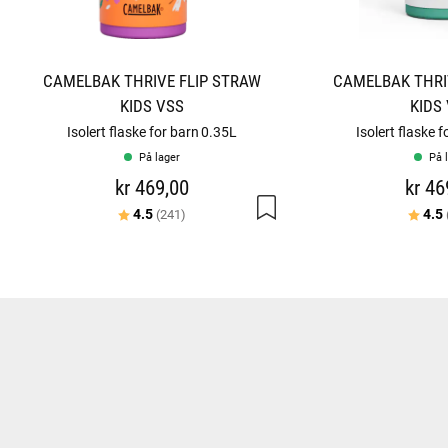
CAMELBAK THRIVE FLIP STRAW
CAMELBAK THRI
KIDS VSS
KIDS
Isolert flaske for barn 0.35L
Isolert flaske 
På lager
På 
kr 469,00
kr 46
Karakter:
av 5 mulige
Karakt
4.5
4.5
(241)