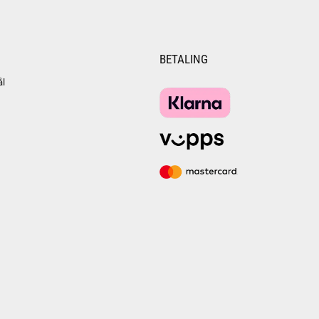
BETALING
ål