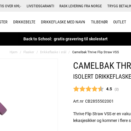
TIS OVER 699,-
LIVSTIDSGARANTI
RASK LEVERING FRA NORGE
TRYGG BETALI
STER
DRIKKEBELTE
DRIKKEFLASKE MED NAVN
TILBEHØR
OUTLET
Back to School: gratis gravering til skolestart
Hjem
Flasker
Drikkeflaske i stål
Camelbak Thrive Flip Straw VSS
CAMELBAK THRI
ISOLERT DRIKKEFLASKE
Gjennomsnitt
4.5
(
stemmer:
2
)
Art.nr
CB2855502001
Thrive Flip Straw VSS er en vaku
lekasjesikker og kommer i flere s