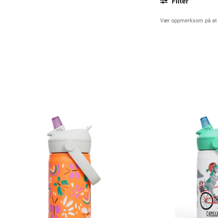
Filter
Vær oppmerksom på at noe