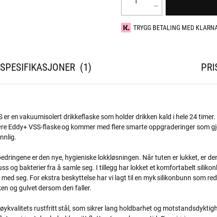
TRYGG BETALING MED KLARN
SPESIFIKASJONER
1
PRI
S er en vakuumisolert drikkeflaske som holder drikken kald i hele 24 timer
re Eddy+ VSS-flaske og kommer med flere smarte oppgraderinger som gj
nnlig.
edringene er den nye, hygieniske lokkløsningen. Når tuten er lukket, er den
s og bakterier fra å samle seg. I tillegg har lokket et komfortabelt silik
 med seg. For ekstra beskyttelse har vi lagt til en myk silikonbunn som red
en og gulvet dersom den faller.
høykvalitets rustfritt stål, som sikrer lang holdbarhet og motstandsdyktigh