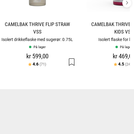
CAMELBAK THRIVE FLIP STRAW
CAMELBAK THRIVE F
VSS
KIDS VSS
Isolert drikkeflaske med sugerør: 0.75L
Isolert flaske for b
På lager
På lager
kr 599,00
kr 469,0
Karakter:
av 5 mulige
Karakter:
4.6
4.5
(71)
(241