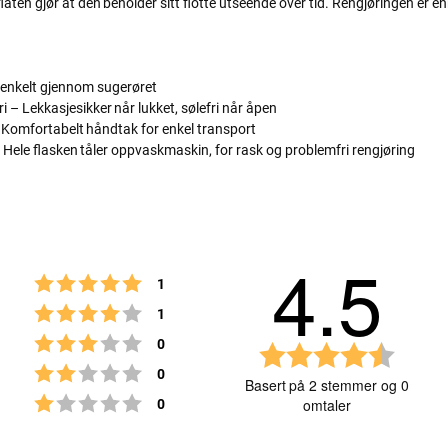
aten gjør at den beholder sitt flotte utseende over tid. Rengjøringen er enke
k enkelt gjennom sugerøret
i – Lekkasjesikker når lukket, sølefri når åpen
 Komfortabelt håndtak for enkel transport
 Hele flasken tåler oppvaskmaskin, for rask og problemfri rengjøring
4.5
Karakter: 5 av 5 mulige
stemmer
1
Karakter: 4 av 5 mulige
stemmer
1
Karakter: 3 av 5 mulige
stemmer
0
K
Karakter: 2 av 5 mulige
stemmer
0
a
Basert på 2 stemmer og 0
r
Karakter: 1 av 5 mulige
stemmer
0
omtaler
a
k