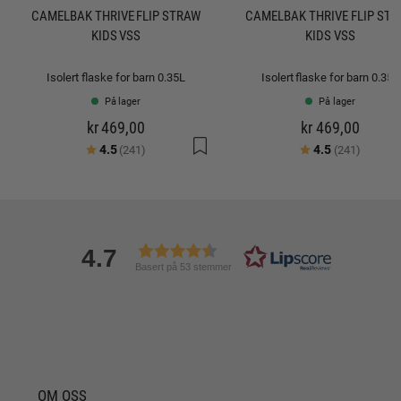
CAMELBAK THRIVE FLIP STRAW
CAMELBAK THRIVE FLIP ST
KIDS VSS
KIDS VSS
Isolert flaske for barn 0.35L
Isolert flaske for barn 0.35L
På lager
På lager
kr 469,00
kr 469,00
Karakter:
av 5 mulige
Karakter:
av 5 mu
4.5
4.5
(241)
(241)
4.7
Basert på 53 stemmer
OM OSS