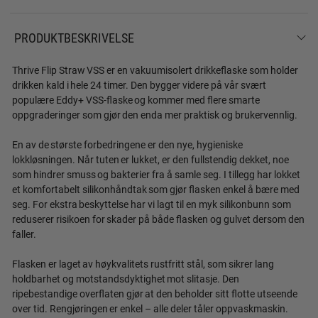
PRODUKTBESKRIVELSE
Thrive Flip Straw VSS er en vakuumisolert drikkeflaske som holder
drikken kald i hele 24 timer. Den bygger videre på vår svært
populære Eddy+ VSS-flaske og kommer med flere smarte
oppgraderinger som gjør den enda mer praktisk og brukervennlig.
En av de største forbedringene er den nye, hygieniske
lokkløsningen. Når tuten er lukket, er den fullstendig dekket, noe
som hindrer smuss og bakterier fra å samle seg. I tillegg har lokket
et komfortabelt silikonhåndtak som gjør flasken enkel å bære med
seg. For ekstra beskyttelse har vi lagt til en myk silikonbunn som
reduserer risikoen for skader på både flasken og gulvet dersom den
faller.
Flasken er laget av høykvalitets rustfritt stål, som sikrer lang
holdbarhet og motstandsdyktighet mot slitasje. Den
ripebestandige overflaten gjør at den beholder sitt flotte utseende
over tid. Rengjøringen er enkel – alle deler tåler oppvaskmaskin.