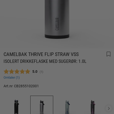
CAMELBAK THRIVE FLIP STRAW VSS
ISOLERT DRIKKEFLASKE MED SUGERØR: 1.0L
Gjennomsnittskarakter:
5.0
(
stemmer:
1
)
Omtaler (
1
)
Art.nr
CB2855102001