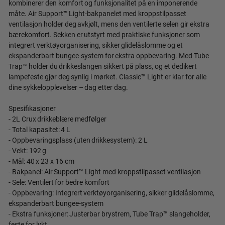
kombinerer den komfort og funksjonalitet på en imponerende
måte. Air Support™ Light-bakpanelet med kroppstilpasset
ventilasjon holder deg avkjølt, mens den ventilerte selen gir ekstra
bærekomfort. Sekken er utstyrt med praktiske funksjoner som
integrert verktøyorganisering, sikker glidelåslomme og et
ekspanderbart bungee-system for ekstra oppbevaring. Med Tube
Trap™ holder du drikkeslangen sikkert på plass, og et dedikert
lampefeste gjør deg synlig i mørket. Classic™ Light er klar for alle
dine sykkelopplevelser – dag etter dag.
Spesifikasjoner
- 2L Crux drikkeblære medfølger
- Total kapasitet: 4 L
- Oppbevaringsplass (uten drikkesystem): 2 L
- Vekt: 192 g
- Mål: 40 x 23 x 16 cm
- Bakpanel: Air Support™ Light med kroppstilpasset ventilasjon
- Sele: Ventilert for bedre komfort
- Oppbevaring: Integrert verktøyorganisering, sikker glidelåslomme,
ekspanderbart bungee-system
- Ekstra funksjoner: Justerbar brystrem, Tube Trap™ slangeholder,
feste for lykt