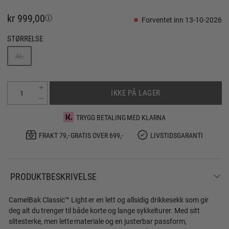
kr 999,00
Forventet inn 13-10-2026
STØRRELSE
4L
IKKE PÅ LAGER
TRYGG BETALING MED KLARNA
FRAKT 79,- GRATIS OVER 699,-
LIVSTIDSGARANTI
PRODUKTBESKRIVELSE
CamelBak Classic™ Light er en lett og allsidig drikkesekk som gir
deg alt du trenger til både korte og lange sykkelturer. Med sitt
slitesterke, men lette materiale og en justerbar passform,