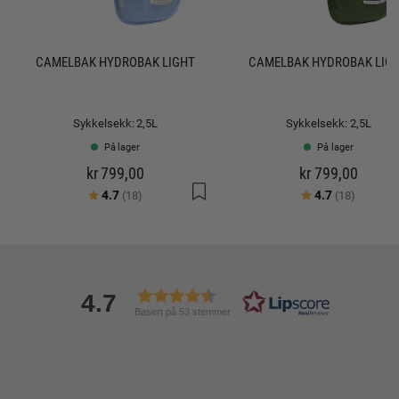
CAMELBAK HYDROBAK LIGHT
CAMELBAK HYDROBAK LIG
Sykkelsekk: 2,5L
Sykkelsekk: 2,5L
På lager
På lager
kr 799,00
kr 799,00
Karakter:
av 5 mulige
Karakter:
av 5 mu
4.7
4.7
(18)
(18)
4.7
Basert på 53 stemmer