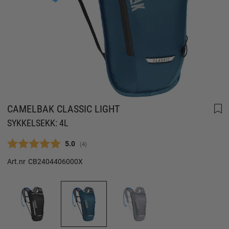
CAMELBAK CLASSIC LIGHT
SYKKELSEKK: 4L
Gjennomsnittskarakter:
5.0
(
stemmer:
4
)
Art.nr
CB2404406000X