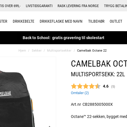
TIS OVER 699,-
LIVSTIDSGARANTI
RASK LEVERING FRA NORGE
TRYGG BETALI
STER
DRIKKEBELTE
DRIKKEFLASKE MED NAVN
TILBEHØR
OUTLET
Back to School: gratis gravering til skolestart
Hjem
Sekker
Multisportsekker
Camelbak Octane 22
CAMELBAK OCT
MULTISPORTSEKK: 22L
Gjennomsnitt
4.6
(
stemmer:
5
)
Omtaler (
2
)
Art.nr
CB2885005000X
Octane™ 22-sekken, bygget med ev