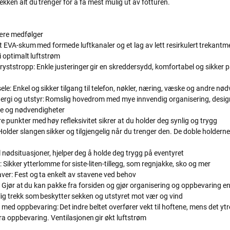
kken alt du trenger for å få mest mulig ut av fotturen.
lære medfølger
et EVA-skum med formede luftkanaler og et lag av lett resirkulert trekant
i optimalt luftstrøm
bryststropp: Enkle justeringer gir en skreddersydd, komfortabel og sikker 
e: Enkel og sikker tilgang til telefon, nøkler, næring, væske og andre nø
nergi og utstyr: Romslig hovedrom med mye innvendig organisering, design
ke og nødvendigheter
ere punkter med høy refleksivitet sikrer at du holder deg synlig og trygg
older slangen sikker og tilgjengelig når du trenger den. De doble holderne 
il nødsituasjoner, hjelper deg å holde deg trygg på eventyret
 Sikker ytterlomme for siste-liten-tillegg, som regnjakke, sko og mer
aver: Fest og ta enkelt av stavene ved behov
g: Gjør at du kan pakke fra forsiden og gjør organisering og oppbevaring en
ig trekk som beskytter sekken og utstyret mot vær og vind
e med oppbevaring: Det indre beltet overfører vekt til hoftene, mens det yt
ra oppbevaring. Ventilasjonen gir økt luftstrøm