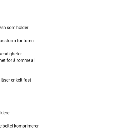
mesh som holder
passform for turen
dvendigheter
et for å romme all
låser enkelt fast
klere
re beltet komprimerer