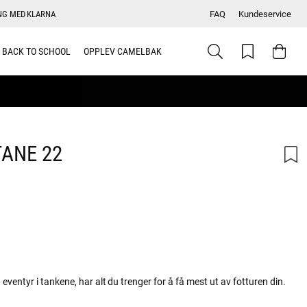
NG MED KLARNA
FAQ
Kundeservice
BACK TO SCHOOL
OPPLEV CAMELBAK
ANE 22
skarakter:
entyr i tankene, har alt du trenger for å få mest ut av fotturen din.