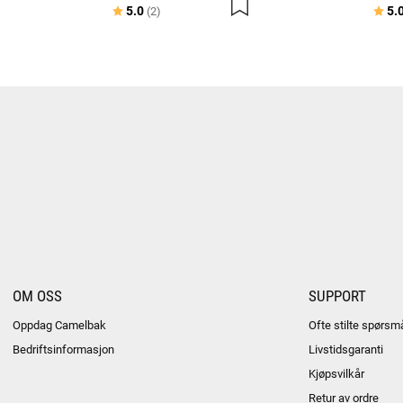
Karakter:
av 5 mulige
Kara
5.0
5.
(2)
OM OSS
SUPPORT
Oppdag Camelbak
Ofte stilte spørsm
Bedriftsinformasjon
Livstidsgaranti
Kjøpsvilkår
Retur av ordre