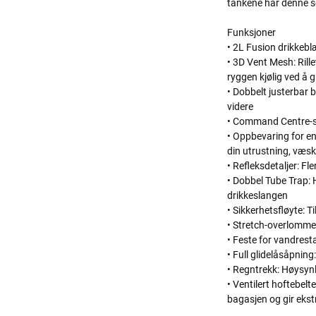
tankene har denne se
Funksjoner
• 2L Fusion drikkeb
• 3D Vent Mesh: Rill
ryggen kjølig ved å g
• Dobbelt justerbar 
videre
• Command Centre-sel
• Oppbevaring for e
din utrustning, væs
• Refleksdetaljer: Fl
• Dobbel Tube Trap: H
drikkeslangen
• Sikkerhetsfløyte: T
• Stretch-overlomme:
• Feste for vandrest
• Full glidelås­åpnin
• Regntrekk: Høysynl
• Ventilert hoftebelt
bagasjen og gir ekst