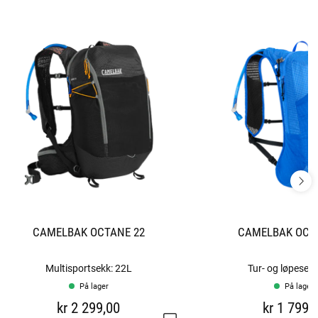
CAMELBAK OCTANE 22
CAMELBAK OCT
Multisportsekk: 22L
Tur- og løpesek
På lager
På lager
kr 2 299,00
kr 1 799,