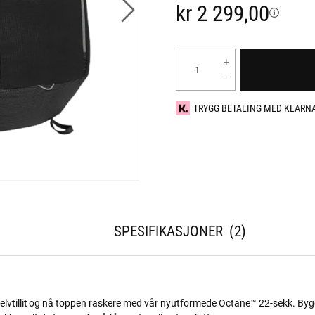
kr 2 299,00
TRYGG BETALING MED KLARN
SPESIFIKASJONER
2
elvtillit og nå toppen raskere med vår nyutformede Octane™ 22-sekk. Byg