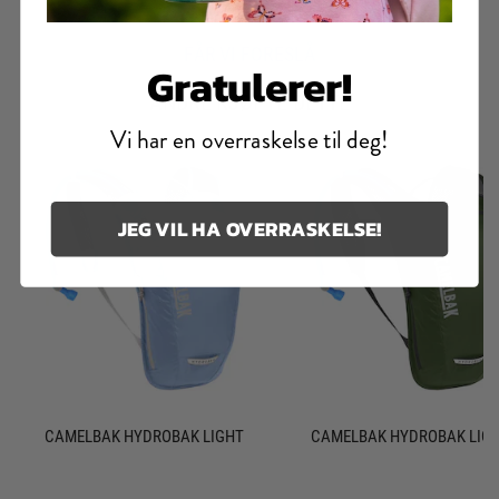
5
m
FÅR VI FORESLÅ
u
Gratulerer!
l
ANDRE KJØPTE DETTE
i
Vi har en overraskelse til deg!
g
e
JEG VIL HA OVERRASKELSE!
CAMELBAK HYDROBAK LIGHT
CAMELBAK HYDROBAK LIG