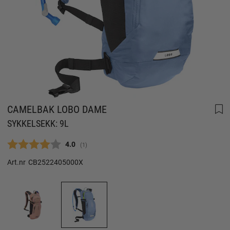
CAMELBAK LOBO DAME
SYKKELSEKK: 9L
Gjennomsnittskarakter:
4.0
(
stemmer:
1
)
Art.nr
CB2522405000X