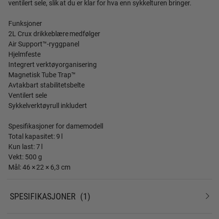
ventilert sele, slik at du er klar for hva enn sykkelturen bringer.
Funksjoner
2L Crux drikkeblære medfølger
Air Support™-ryggpanel
Hjelmfeste
Integrert verktøyorganisering
Magnetisk Tube Trap™
Avtakbart stabilitetsbelte
Ventilert sele
Sykkelverktøyrull inkludert
Spesifikasjoner for damemodell
Total kapasitet: 9 l
Kun last: 7 l
Vekt: 500 g
Mål: 46 × 22 × 6,3 cm
SPESIFIKASJONER
1