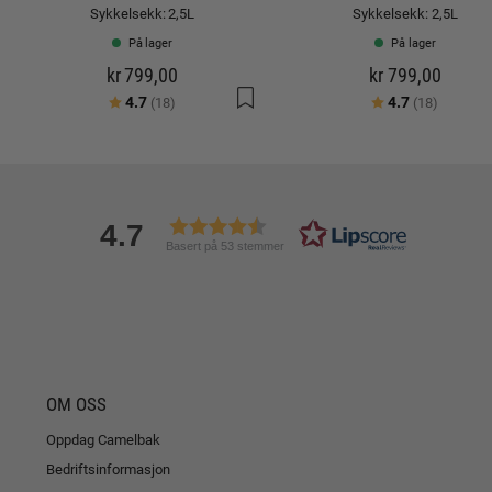
Sykkelsekk: 2,5L
Sykkelsekk: 2,5L
På lager
På lager
kr 799,00
kr 799,00
Karakter:
av 5 mulige
Karakter:
av 5 mu
4.7
4.7
(18)
(18)
4.7
Basert på 53 stemmer
OM OSS
Oppdag Camelbak
Bedriftsinformasjon