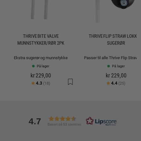
THRIVE BITE VALVE
THRIVE FLIP STRAW LOKK 
MUNNSTYKKER/RØR 2PK
SUGERØR
Ekstra sugerør og munnstykke
På lager
På lager
kr 229,00
kr 229,00
Karakter:
av 5 mulige
Karakter:
av 5 mu
4.3
4.4
(18)
(25)
4.7
Basert på 53 stemmer