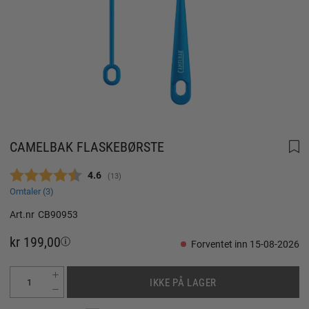
CAMELBAK FLASKEBØRSTE
Gjennomsnittskarakter:
4.6
(
stemmer:
13
)
Omtaler (
3
)
Art.nr
CB90953
kr 199,00
Forventet inn 15-08-2026
IKKE PÅ LAGER