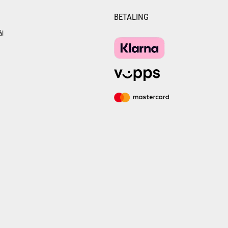
BETALING
ål