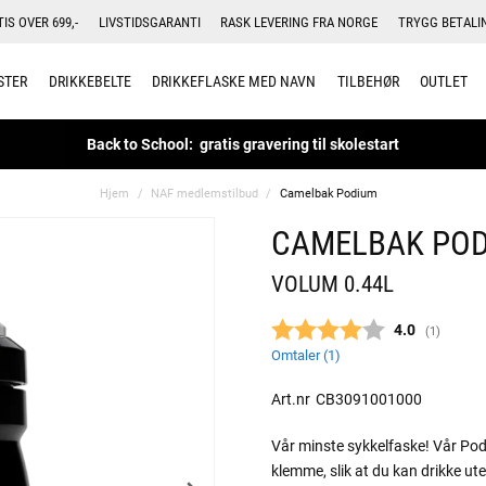
TIS OVER 699,-
LIVSTIDSGARANTI
RASK LEVERING FRA NORGE
TRYGG BETALI
STER
DRIKKEBELTE
DRIKKEFLASKE MED NAVN
TILBEHØR
OUTLET
Back to School: gratis gravering til skolestart
Hjem
NAF medlemstilbud
Camelbak Podium
CAMELBAK PO
VOLUM 0.44L
Gjennomsnitt
4.0
(
stemmer:
1
)
Omtaler (
1
)
Art.nr
CB3091001000
Vår minste sykkelfaske! Vår Podiu
klemme, slik at du kan drikke ut