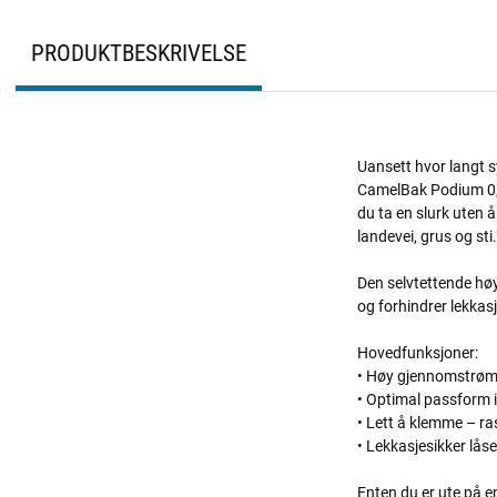
PRODUKTBESKRIVELSE
Uansett hvor langt sy
CamelBak Podium 0,44
du ta en slurk uten 
landevei, grus og sti.
Den selvtettende høy
og forhindrer lekkasj
Hovedfunksjoner:
• Høy gjennomstrømni
• Optimal passform i 
• Lett å klemme – ra
• Lekkasjesikker låse
Enten du er ute på en