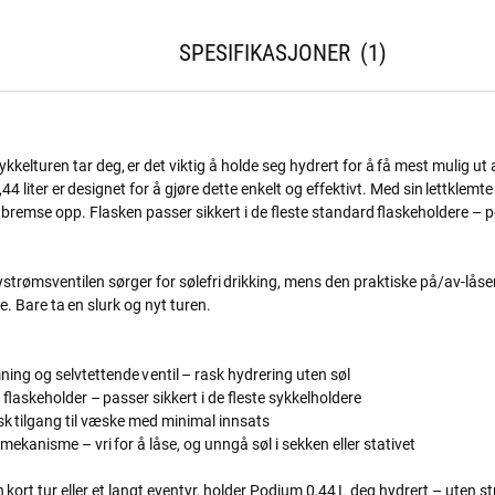
SPESIFIKASJONER
1
kkelturen tar deg, er det viktig å holde seg hydrert for å få mest mulig ut
 liter er designet for å gjøre dette enkelt og effektivt. Med sin lettklemt
å bremse opp. Flasken passer sikkert i de fleste standard flaskeholdere – p
strømsventilen sørger for sølefri drikking, mens den praktiske på/av-låsen 
e. Bare ta en slurk og nyt turen.
ng og selvtettende ventil – rask hydrering uten søl
flaskeholder – passer sikkert i de fleste sykkelholdere
sk tilgang til væske med minimal innsats
mekanisme – vri for å låse, og unngå søl i sekken eller stativet
 kort tur eller et langt eventyr, holder Podium 0,44 L deg hydrert – uten st