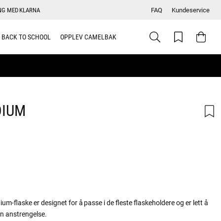
NG MED KLARNA
FAQ
Kundeservice
BACK TO SCHOOL
OPPLEV CAMELBAK
DIUM
skarakter:
m-flaske er designet for å passe i de fleste flaskeholdere og er lett å
en anstrengelse.