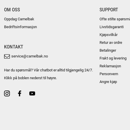
OM OSS
SUPPORT
Oppdag Camelbak
Ofte stilte spørsm
Bedriftsinformasjon
Livstidsgaranti
Kjøpsvilkår
Retur av ordre
KONTAKT
Betalinger
service@camelbak.no
Frakt og levering
Reklamasjon
Har du spørsmål? Vår chatbot er alltid tilgjengelig 24/7.
Personvern
Klikk på boblen nederst til høyre.
Angre kjøp