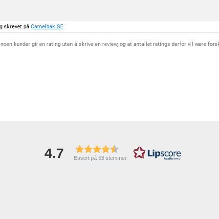
a
v
5
ig skrevet på
Camelbak SE
m
u
n kunder gir en rating uten å skrive en review, og at antallet ratings derfor vil være forskj
l
i
g
e
4.7
Basert på 53 stemmer