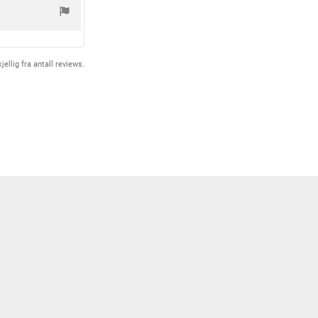
r
k
j
ø
p
:
ellig fra antall reviews.