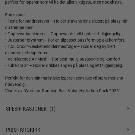
perfekt for løperen som vil ha det aller viktigste, uten noe ekstra.
Funksjoner
• Feste for vandrestaver – Holder stavene dine sikkert på plass når
du trenger dem.
• Oppbevaringslomme – Oppbevar det viktigste lett tilgjengelig.
• Justerbar brystrem – For en tilpasset passform og økt komfort.
• 1,5L Crux™-væskebeholder medfølger– Holder deg hydrert
gjennom hele løpeturen.
• Ventilerende Air Mesh – For best mulig pusteevne og komfort.
• Tube Trap™ – Holder drikkeslangen på plass og lett tilgjengelig.
Perfekt for den minimalistiske løperen som ikke vil bære mer enn
nødvendig.
Vinner av "Womans Running Best Value Hydration Pack 2025".
SPESIFIKASJONER
1
PRISHISTORIKK