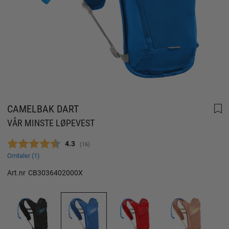
CAMELBAK DART
VÅR MINSTE LØPEVEST
Gjennomsnittskarakter:
4.3
(
stemmer:
16
)
Omtaler (
1
)
Art.nr
CB3036402000X