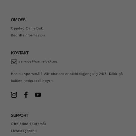
OM OSS
Oppdag Camelbak
Bedriftsinformasjon
KONTAKT
service@camelbak.no
Har du spørsmål? Vår chatbot er alltid tilgjengelig 24/7. Klikk på
boblen nederst til høyre.
SUPPORT
Ofte stilte spørsmål
Livstidsgaranti