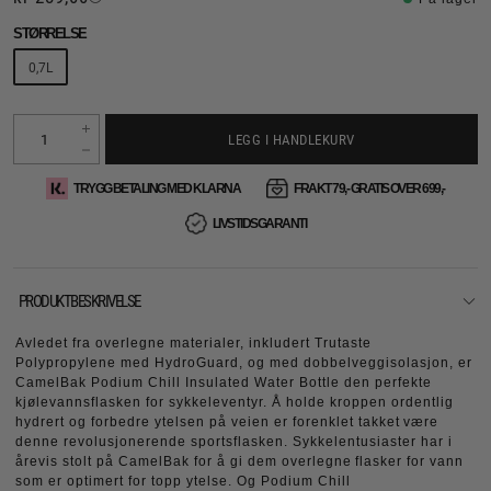
STØRRELSE
0,7L
LEGG I HANDLEKURV
TRYGG BETALING MED KLARNA
FRAKT 79,- GRATIS OVER 699,-
LIVSTIDSGARANTI
PRODUKTBESKRIVELSE
Avledet fra overlegne materialer, inkludert Trutaste
Polypropylene med HydroGuard, og med dobbelveggisolasjon, er
CamelBak Podium Chill Insulated Water Bottle den perfekte
kjølevannsflasken for sykkeleventyr. Å holde kroppen ordentlig
hydrert og forbedre ytelsen på veien er forenklet takket være
denne revolusjonerende sportsflasken. Sykkelentusiaster har i
årevis stolt på CamelBak for å gi dem overlegne flasker for vann
som er optimert for topp ytelse. Og Podium Chill