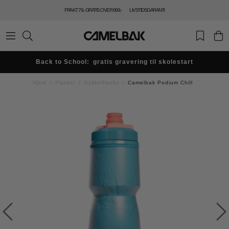
FRAKT 79,- GRATIS OVER 699,-
LIVSTIDSGARANTI
Back to School: gratis gravering til skolestart
Hjem
Flasker
Sykkelflaske
Camelbak Podium Chill