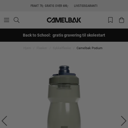
FRAKT 79,- GRATIS OVER 699,-
LIVSTIDSGARANTI
Back to School: gratis gravering til skolestart
Hjem
Flasker
Sykkelflaske
Camelbak Podium