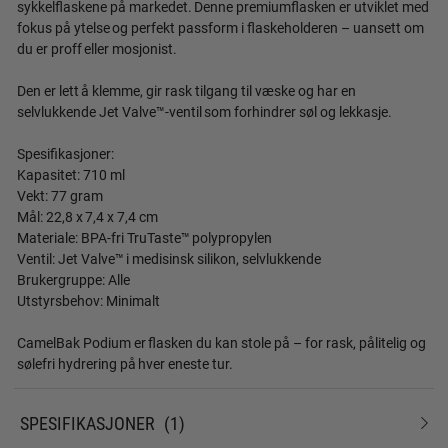
sykkelflaskene på markedet. Denne premiumflasken er utviklet med
fokus på ytelse og perfekt passform i flaskeholderen – uansett om
du er proff eller mosjonist.
Den er lett å klemme, gir rask tilgang til væske og har en
selvlukkende Jet Valve™-ventil som forhindrer søl og lekkasje.
Spesifikasjoner:
Kapasitet: 710 ml
Vekt: 77 gram
Mål: 22,8 x 7,4 x 7,4 cm
Materiale: BPA-fri TruTaste™ polypropylen
Ventil: Jet Valve™ i medisinsk silikon, selvlukkende
Brukergruppe: Alle
Utstyrsbehov: Minimalt
CamelBak Podium er flasken du kan stole på – for rask, pålitelig og
sølefri hydrering på hver eneste tur.
SPESIFIKASJONER
1