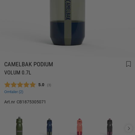
CAMELBAK PODIUM
VOLUM 0.7L
Gjennomsnittskarakter:
5.0
(
stemmer:
3
)
Omtaler (
2
)
Art.nr
CB1875305071