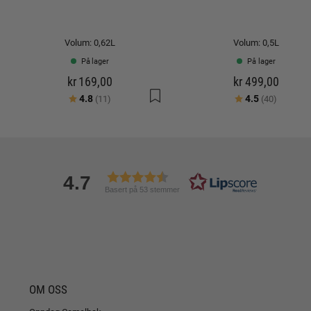
Volum: 0,62L
Volum: 0,5L
På lager
På lager
kr 169,00
kr 499,00
Karakter:
av 5 mulige
Karakter:
av 5 mu
4.8
4.5
(11)
(40)
4.7
Basert på 53 stemmer
OM OSS