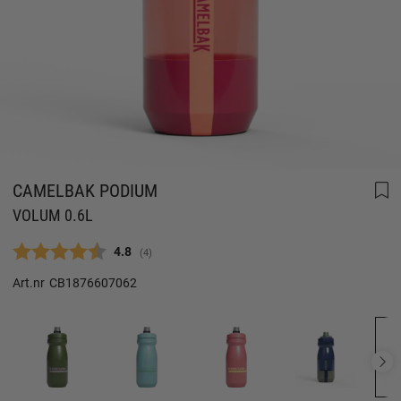
CAMELBAK PODIUM
VOLUM 0.6L
Gjennomsnittskarakter:
4.8
(
stemmer:
4
)
Art.nr
CB1876607062