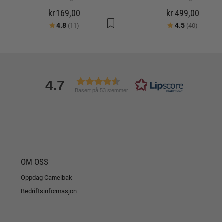
kr 169,00
kr 499,00
Karakter:
av 5 mulige
Karakter:
av 5 mu
4.8
4.5
(11)
(40)
4.7
Basert på 53 stemmer
OM OSS
Oppdag Camelbak
Bedriftsinformasjon