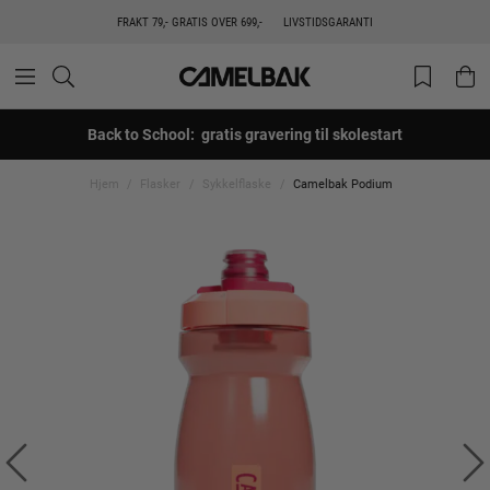
FRAKT 79,- GRATIS OVER 699,-
LIVSTIDSGARANTI
Back to School: gratis gravering til skolestart
Hjem
Flasker
Sykkelflaske
Camelbak Podium