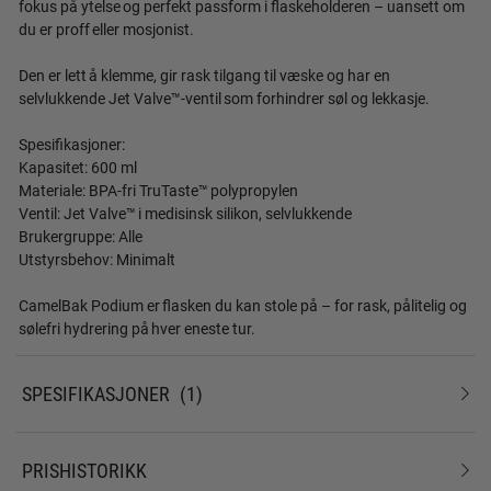
fokus på ytelse og perfekt passform i flaskeholderen – uansett om
du er proff eller mosjonist.
Den er lett å klemme, gir rask tilgang til væske og har en
selvlukkende Jet Valve™-ventil som forhindrer søl og lekkasje.
Spesifikasjoner:
Kapasitet: 600 ml
Materiale: BPA-fri TruTaste™ polypropylen
Ventil: Jet Valve™ i medisinsk silikon, selvlukkende
Brukergruppe: Alle
Utstyrsbehov: Minimalt
CamelBak Podium er flasken du kan stole på – for rask, pålitelig og
sølefri hydrering på hver eneste tur.
SPESIFIKASJONER
1
PRISHISTORIKK