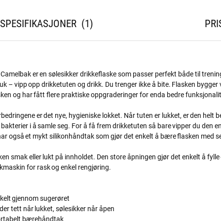
SPESIFIKASJONER
1
PRI
a Camelbak er en sølesikker drikkeflaske som passer perfekt både til trenin
uk – vipp opp drikketuten og drikk. Du trenger ikke å bite. Flasken bygger
en og har fått flere praktiske oppgraderinger for enda bedre funksjonalit
rbedringene er det nye, hygieniske lokket. Når tuten er lukket, er den helt 
bakterier i å samle seg. For å få frem drikketuten så bare vipper du den e
t har også et mykt silikonhåndtak som gjør det enkelt å bære flasken med s
en smak eller lukt på innholdet. Den store åpningen gjør det enkelt å fylle
kmaskin for rask og enkel rengjøring.
enkelt gjennom sugerøret
der tett når lukket, sølesikker når åpen
ortabelt bærehåndtak