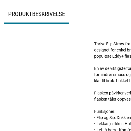
PRODUKTBESKRIVELSE
Thrive Flip Straw fr
designet for enkel br
populære Eddy+ flask
En av de viktigste fo
forhindrer smuss og 
klar til bruk. Lokke
Flasken påvirker verk
flasken tåler oppvas
Funksjoner:
• Flip og Sip: Drikk 
• Lekkasjesikker: Hol
• Lett å bære: Komf