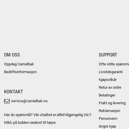
OM OSS
SUPPORT
Oppdag Camelbak
Ofte stilte spørsm
Bedriftsinformasjon
Livstidsgaranti
Kjøpsvilkår
Retur av ordre
KONTAKT
Betalinger
service@camelbak.no
Frakt og levering
Reklamasjon
Har du spørsmål? Vår chatbot er alltid tilgjengelig 24/7.
Personvern
Klikk på boblen nederst til høyre.
Angre kjøp