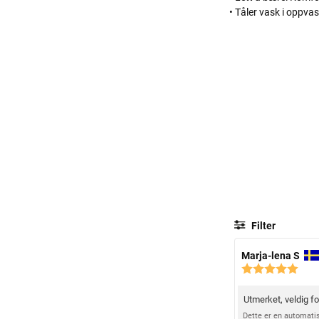
• Tåler vask i oppv
Filter
F
Marja-lena S
K
o
a
r
r
f
Utmerket, veldig f
O
a
a
k
m
Dette er en automatis