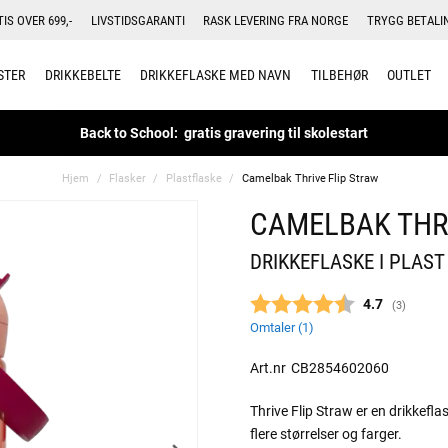
TIS OVER 699,-
LIVSTIDSGARANTI
RASK LEVERING FRA NORGE
TRYGG BETALI
STER
DRIKKEBELTE
DRIKKEFLASKE MED NAVN
TILBEHØR
OUTLET
Back to School: gratis gravering til skolestart
Hjem
Flasker
Plastflaske
Camelbak Thrive Flip Straw
CAMELBAK THR
DRIKKEFLASKE I PLAST
Gjennomsnitt
4.7
(
stemmer:
3
)
Omtaler (
1
)
Art.nr
CB2854602060
Thrive Flip Straw er en drikkefl
flere størrelser og farger.