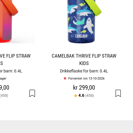
VE FLIP STRAW
CAMELBAK THRIVE FLIP STRAW
DS
KIDS
or barn: 0.4L
Drikkeflaske for barn: 0.4L
lager
Forventet inn 13-10-2026
9,00
kr 299,00
er:
av 5 mulige
Karakter:
av 5 mulige
4.6
(458)
(458)