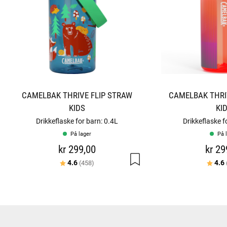
CAMELBAK THRIVE FLIP STRAW
CAMELBAK THRI
KIDS
KI
Drikkeflaske for barn: 0.4L
Drikkeflaske f
På lager
På 
kr 299,00
kr 29
Karakter:
av 5 mulige
Karakt
4.6
4.6
(458)