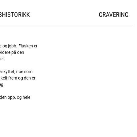
SHISTORIKK
GRAVERING
g og jobb. Flasken er
 videre på den
et.
beskyttet, noe som
nkelt frem og den er
eg.
 den opp, og hele