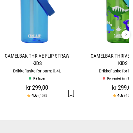
CAMELBAK THRIVE FLIP STRAW
CAMELBAK THRIVE F
KIDS
KIDS
Drikkeflaske for barn: 0.4L
Drikkeflaske for ba
På lager
Forventet inn 15-
kr 299,00
kr 299,0
Karakter:
av 5 mulige
Karakter:
4.6
4.6
(458)
(458