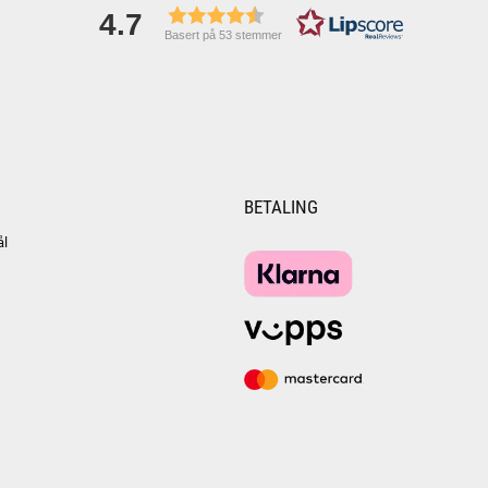
4.7
Basert på 53 stemmer
BETALING
ål