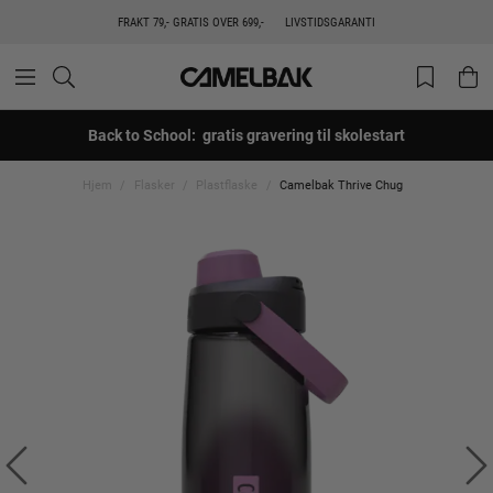
FRAKT 79,- GRATIS OVER 699,-
LIVSTIDSGARANTI
Back to School: gratis gravering til skolestart
Hjem
Flasker
Plastflaske
Camelbak Thrive Chug