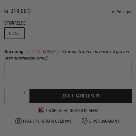
kr 319,00
På lager
STØRRELSE
0,75L
Gravering
kr 0,00
kr 99,00
Skriv inn teksten du ønsker å gravere
uten spesialtegn/emoji.
LEGG I HANDLEKURV
TRYGG BETALING MED KLARNA
FRAKT 79,- GRATIS OVER 699,-
LIVSTIDSGARANTI