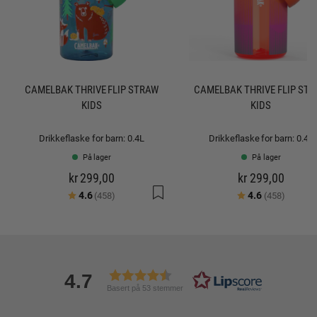
CAMELBAK THRIVE FLIP STRAW
CAMELBAK THRIVE FLIP ST
KIDS
KIDS
Drikkeflaske for barn: 0.4L
Drikkeflaske for barn: 0.4L
På lager
På lager
kr 299,00
kr 299,00
Karakter:
av 5 mulige
Karakter:
av 5 mu
4.6
4.6
(458)
(458)
4.7
Basert på 53 stemmer