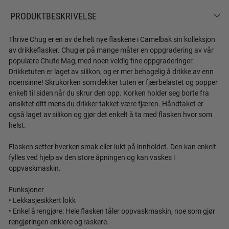
PRODUKTBESKRIVELSE
Thrive Chug er en av de helt nye flaskene i Camelbak sin kolleksjon
av drikkeflasker. Chug er på mange måter en oppgradering av vår
populære Chute Mag, med noen veldig fine oppgraderinger.
Drikketuten er laget av silikon, og er mer behagelig å drikke av enn
noensinne! Skrukorken som dekker tuten er fjærbelastet og popper
enkelt til siden når du skrur den opp. Korken holder seg borte fra
ansiktet ditt mens du drikker takket være fjæren. Håndtaket er
også laget av silikon og gjør det enkelt å ta med flasken hvor som
helst.
Flasken setter hverken smak eller lukt på innholdet. Den kan enkelt
fylles ved hjelp av den store åpningen og kan vaskes i
oppvaskmaskin.
Funksjoner
• Lekkasjesikkert lokk
• Enkel å rengjøre: Hele flasken tåler oppvaskmaskin, noe som gjør
rengjøringen enklere og raskere.