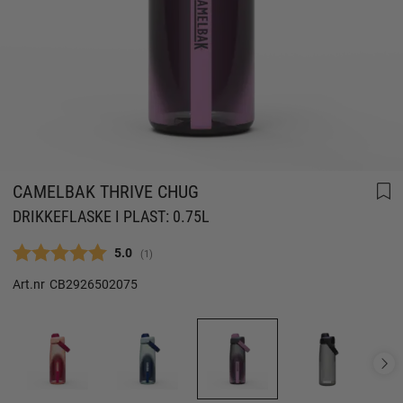
CAMELBAK THRIVE CHUG
DRIKKEFLASKE I PLAST: 0.75L
Gjennomsnittskarakter:
5.0
(
stemmer:
1
)
Art.nr
CB2926502075