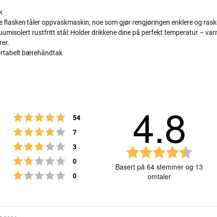
k
ele flasken tåler oppvaskmaskin, noe som gjør rengjøringen enklere og rask
umisolert rustfritt stål: Holder drikkene dine på perfekt temperatur – var
rer.
ortabelt bærehåndtak
4.8
Karakter: 5 av 5 mulige
stemmer
54
Karakter: 4 av 5 mulige
stemmer
7
Karakter: 3 av 5 mulige
stemmer
3
K
Karakter: 2 av 5 mulige
stemmer
0
a
Basert på 64 stemmer og 13
r
Karakter: 1 av 5 mulige
stemmer
0
omtaler
a
k
t
e
Vurdering
Bilder