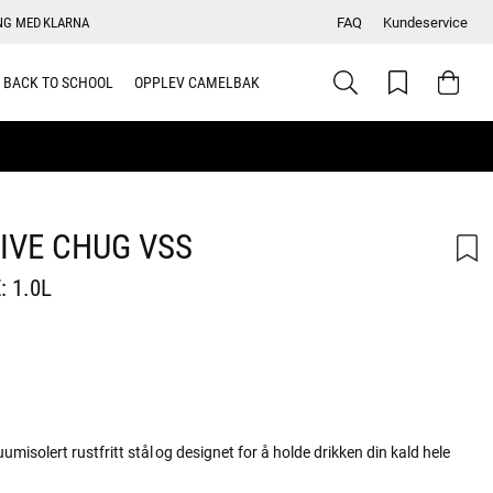
NG MED KLARNA
FAQ
Kundeservice
BACK TO SCHOOL
OPPLEV CAMELBAK
IVE CHUG VSS
: 1.0L
skarakter:
misolert rustfritt stål og designet for å holde drikken din kald hele