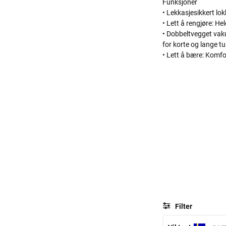
Funksjoner
• Lekkasjesikkert lok
• Lett å rengjøre: H
• Dobbeltvegget vaku
for korte og lange tu
• Lett å bære: Komf
Filter