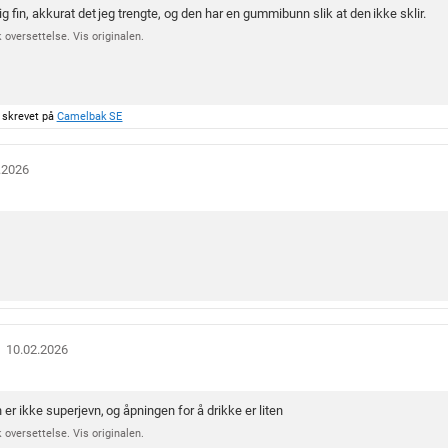
g fin, akkurat det jeg trengte, og den har en gummibunn slik at den ikke sklir.
 oversettelse. Vis originalen.
 skrevet på
Camelbak SE
.2026
O
10.02.2026
m
t
a
er ikke superjevn, og åpningen for å drikke er liten
l
 oversettelse. Vis originalen.
e