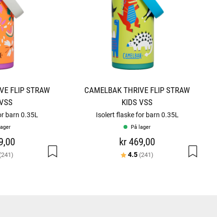
VE FLIP STRAW
CAMELBAK THRIVE FLIP STRAW
 VSS
KIDS VSS
for barn 0.35L
Isolert flaske for barn 0.35L
lager
På lager
9,00
kr 469,00
er:
av 5 mulige
Karakter:
av 5 mulige
4.5
(241)
(241)