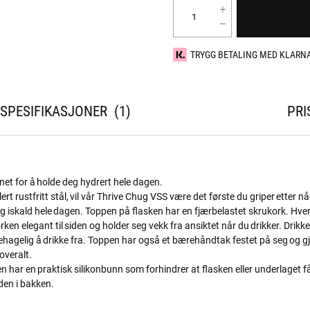
TRYGG BETALING MED KLARN
SPESIFIKASJONER
1
PRI
net for å holde deg hydrert hele dagen.
t rustfritt stål, vil vår Thrive Chug VSS være det første du griper etter nå
g iskald hele dagen. Toppen på flasken har en fjærbelastet skrukork. Hve
en elegant til siden og holder seg vekk fra ansiktet når du drikker. Drikke
behagelig å drikke fra. Toppen har også et bærehåndtak festet på seg og gj
overalt.
n har en praktisk silikonbunn som forhindrer at flasken eller underlaget f
en i bakken.