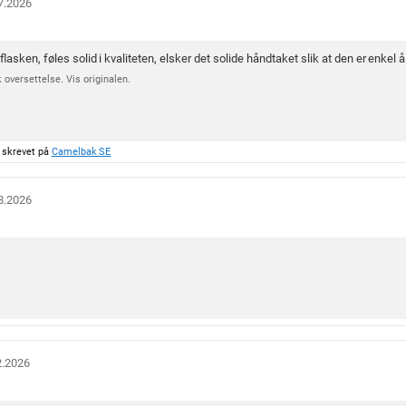
7.2026
r
:
4
lasken, føles solid i kvaliteten, elsker det solide håndtaket slik at den er enkel å 
.
 oversettelse. Vis originalen.
8
a
v
5
 skrevet på
Camelbak SE
m
u
l
8.2026
i
g
e
2.2026