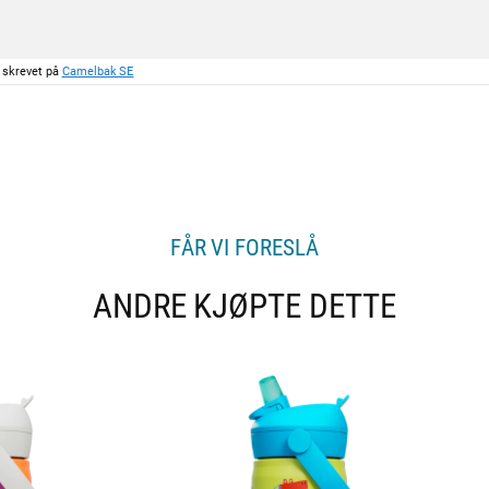
d
a
t
o
 skrevet på
Camelbak SE
:
FÅR VI FORESLÅ
ANDRE KJØPTE DETTE