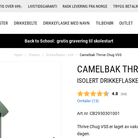
TIS OVER 699,-
LIVSTIDSGARANTI
RASK LEVERING FRA NORGE
TRYGG BETALI
STER
DRIKKEBELTE
DRIKKEFLASKE MED NAVN
TILBEHØR
OUTLET
Back to School: gratis gravering til skolestart
Hjem
Flasker
Drikkeflaske i stål
Camelbak Thrive Chug VSS
CAMELBAK THR
ISOLERT DRIKKEFLASKE
Gjennomsnitt
4.8
(
stemmer:
64
)
Omtaler (
13
)
Art.nr
CB2930301001
Thrive Chug VSS er laget av vakuu
dagen.