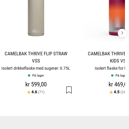
CAMELBAK THRIVE FLIP STRAW
CAMELBAK THRIVE F
VSS
KIDS VSS
Isolert drikkeflaske med sugerør: 0.75L
Isolert flaske for b
På lager
På lager
kr 599,00
kr 469,0
Karakter:
av 5 mulige
Karakter:
4.6
4.5
(71)
(241