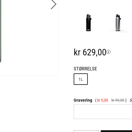
kr 629,00
STØRRELSE
1L
Gravering
kr 0,00
kr 99,00
S