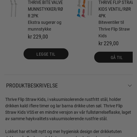
THRIVE BITE VALVE
THRIVE FLIP STRAW
MUNNSTYKKER/RØ
KIDS VENTIL/RØR
R 2PK
4PK
Ekstra sugerør og
Biteventiler til
munnstykke
Thrive Flip Straw
kr 229,00
Kids
kr 229,00
LEGGE TIL
GÅ TIL
PRODUKTBESKRIVELSE
Thrive Flip Straw Kids, i vakuumisolerende rustfritt stål, holder
drikken kald i flere timer og lar barna drikke uten søl. Thrive Flip
Straw Kids VSS er en mindre versjon av vår fullstørrelseflaske, laget
av samme høykvalitets vakuumisolerende rustfrie stål.
Lokket har et helt nytt og mer hygienisk design der drikketuten