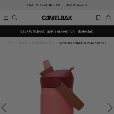
FRAKT 79,- GRATIS OVER 699,-
LIVSTIDSGARANTI
Back to School: gratis gravering til skolestart
Hjem
Flasker
Drikkeflaske barn
Camelbak Thrive Flip Straw Kids VSS