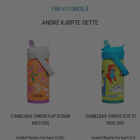
g
e
FÅR VI FORESLÅ
ANDRE KJØPTE DETTE
CAMELBAK THRIVE FLIP STRAW
CAMELBAK THRIVE FLIP ST
KIDS VSS
KIDS VSS
Isolert flaske for barn 0.35L
Isolert flaske for barn 0.35L