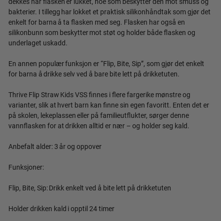
dekkes når flasken er lukket, noe som beskytter den mot smuss og
bakterier. I tillegg har lokket et praktisk silikonhåndtak som gjør det
enkelt for barna å ta flasken med seg. Flasken har også en
silikonbunn som beskytter mot støt og holder både flasken og
underlaget uskadd.
En annen populær funksjon er “Flip, Bite, Sip”, som gjør det enkelt
for barna å drikke selv ved å bare bite lett på drikketuten.
Thrive Flip Straw Kids VSS finnes i flere fargerike mønstre og
varianter, slik at hvert barn kan finne sin egen favoritt. Enten det er
på skolen, lekeplassen eller på familieutflukter, sørger denne
vannflasken for at drikken alltid er nær – og holder seg kald.
Anbefalt alder: 3 år og oppover
Funksjoner:
Flip, Bite, Sip: Drikk enkelt ved å bite lett på drikketuten
Holder drikken kald i opptil 24 timer