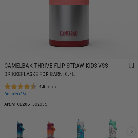
CAMELBAK THRIVE FLIP STRAW KIDS VSS
DRIKKEFLASKE FOR BARN: 0.4L
Gjennomsnittskarakter:
4.5
(
stemmer:
241
)
Omtaler (
36
)
Art.nr
CB2861602035