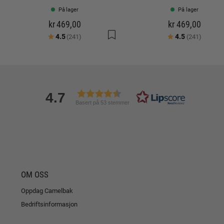
På lager
På lager
kr 469,00
kr 469,00
Karakter:
av 5 mulige
Karakter:
av 5 mu
4.5
4.5
(241)
(241)
4.7
Basert på 53 stemmer
OM OSS
Oppdag Camelbak
Bedriftsinformasjon