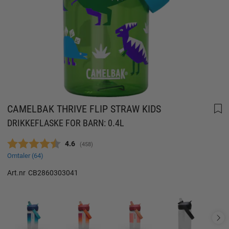
CAMELBAK THRIVE FLIP STRAW KIDS
DRIKKEFLASKE FOR BARN: 0.4L
Gjennomsnittskarakter:
4.6
(
stemmer:
458
)
Omtaler (
64
)
Art.nr
CB2860303041