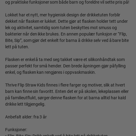
og praktiske funksjoner som både barn og foreldre vil sette pris på!
Lokket har et nytt, mer hygienisk design der drikketuten forblir
dekket når flasken er lukket. Dette gjør at flasken holder tett under
lek og aktivitet, samtidig som tuten beskyttes mot smuss og
bakterier når den ikke brukes. En annen populær funksjon er “Flip,
Bite, Sip”, som gjør det enkelt for barna å drikke selv ved å bare bite
lett på tuten.
Flasken er enkel å ta med seg takket være et silikonhåndtak som
passer perfekt for små hender. Den brede åpningen gjør påfylling
enkel, og flasken kan rengjøres i oppvaskmaskin.
Thrive Flip Straw Kids finnes i flere farger og motiver, slik at hvert
barn kan finne sin favoritt. Enten det er på skolen, lekeplassen eller
på familieutflukt, sørger denne flasken for at barna alltid har kald
drikke lett tilgjengelig.
Anbefalt alder: fra 3 år
Funksjoner:
• Flip, Bite, Sip: Drikk enkelt ved å bite lett på drikketuten