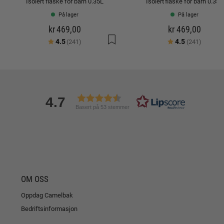
Isolert flaske for barn 0.35L
Isolert flaske for barn 0.35L
På lager
På lager
kr 469,00
kr 469,00
Karakter:
av 5 mulige
Karakter:
av 5 mu
4.5
4.5
(241)
(241)
4.7
Basert på 53 stemmer
OM OSS
Oppdag Camelbak
Bedriftsinformasjon