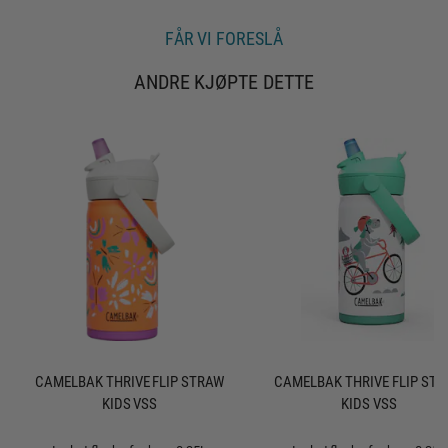
e
FÅR VI FORESLÅ
ANDRE KJØPTE DETTE
CAMELBAK THRIVE FLIP STRAW
CAMELBAK THRIVE FLIP ST
KIDS VSS
KIDS VSS