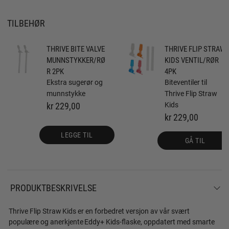
TILBEHØR
THRIVE BITE VALVE
THRIVE FLIP STRAW
MUNNSTYKKER/RØ
KIDS VENTIL/RØR
R 2PK
4PK
Ekstra sugerør og
Biteventiler til
munnstykke
Thrive Flip Straw
kr 229,00
Kids
kr 229,00
LEGGE TIL
GÅ TIL
PRODUKTBESKRIVELSE
Thrive Flip Straw Kids er en forbedret versjon av vår svært
populære og anerkjente Eddy+ Kids-flaske, oppdatert med smarte