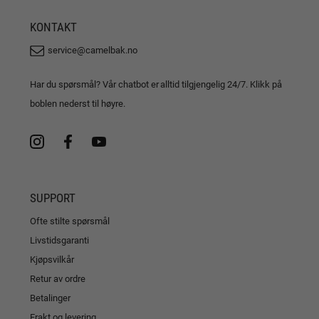
KONTAKT
service@camelbak.no
Har du spørsmål? Vår chatbot er alltid tilgjengelig 24/7. Klikk på
boblen nederst til høyre.
SUPPORT
Ofte stilte spørsmål
Livstidsgaranti
Kjøpsvilkår
Retur av ordre
Betalinger
Frakt og levering